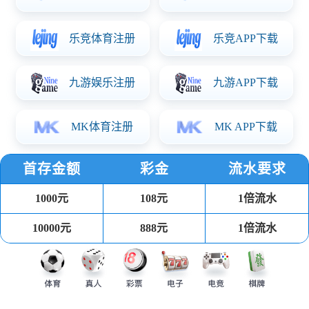
约科维奇以3比1击败卡洛斯·阿尔卡拉斯，第8次捧起
挑战者杯。赛后数据揭示了一个关键差异：德约科维
奇的破发点转化率达到42%，领先阿尔卡拉斯的33%
多达9个百分点。这一数据不仅体现了塞尔维亚天王
在关键分上的冷静，更成为他夺冠的核心武器。